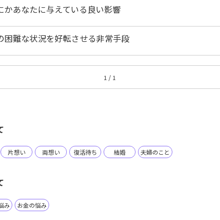
にかあなたに与えている良い影響
の困難な状況を好転させる非常手段
1 / 1
て
片想い
両想い
復活待ち
結婚
夫婦のこと
て
悩み
お金の悩み