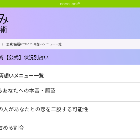
/
恋愛/結婚について-両想いメニュー一覧
術【公式】状況別占い
-両想いメニュー一覧
るあなたへの本音・願望
の人があなたとの恋を二股する可能性
占める割合