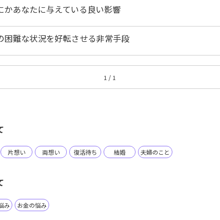
にかあなたに与えている良い影響
の困難な状況を好転させる非常手段
1 / 1
て
片想い
両想い
復活待ち
結婚
夫婦のこと
て
悩み
お金の悩み