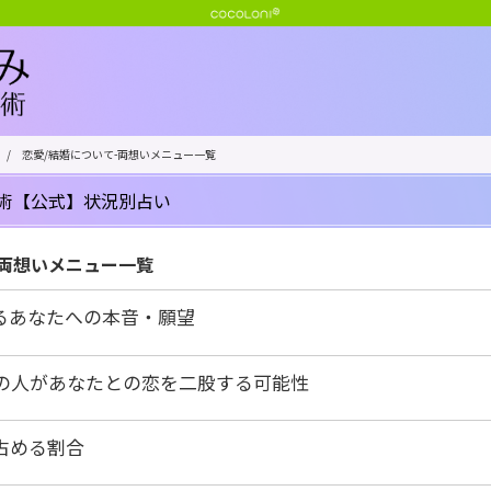
/
恋愛/結婚について-両想いメニュー一覧
術【公式】状況別占い
-両想いメニュー一覧
るあなたへの本音・願望
の人があなたとの恋を二股する可能性
占める割合