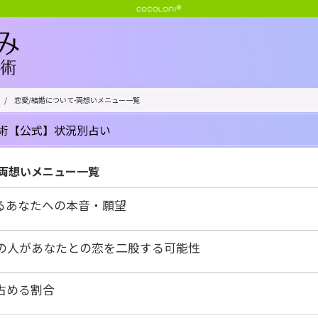
/
恋愛/結婚について-両想いメニュー一覧
術【公式】状況別占い
-両想いメニュー一覧
るあなたへの本音・願望
の人があなたとの恋を二股する可能性
占める割合