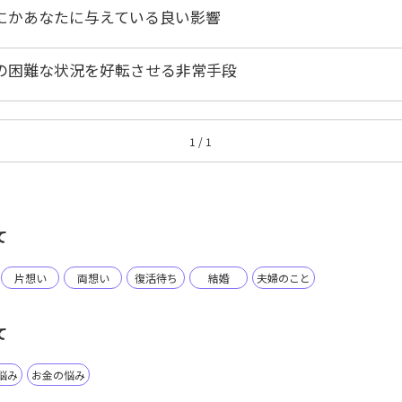
にかあなたに与えている良い影響
の困難な状況を好転させる非常手段
1 / 1
て
片想い
両想い
復活待ち
結婚
夫婦のこと
て
悩み
お金の悩み