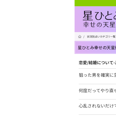
/
状況別占いカテゴリ一覧
星ひとみ幸せの天星
恋愛/結婚について
狙った男を確実に
何度だってやり直
心乱されないだけ