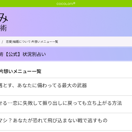
/
恋愛/結婚について-片想いメニュー一覧
術【公式】状況別占い
-片想いメニュー一覧
落とす、あなたに備わってる最大の武器
せる…恋に失敗して振り出しに戻っても立ち上がる方法
マシ？あなたが恐れて飛び込まない戦で逃すもの