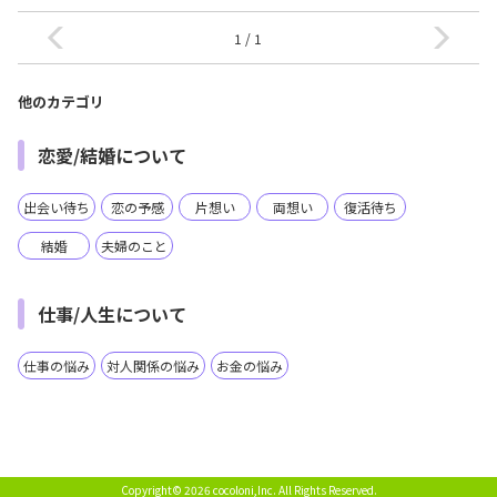
1 / 1
他のカテゴリ
恋愛/結婚について
出会い待ち
恋の予感
片想い
両想い
復活待ち
結婚
夫婦のこと
仕事/人生について
仕事の悩み
対人関係の悩み
お金の悩み
Copyright© 2026 cocoloni,Inc.
All Rights Reserved.