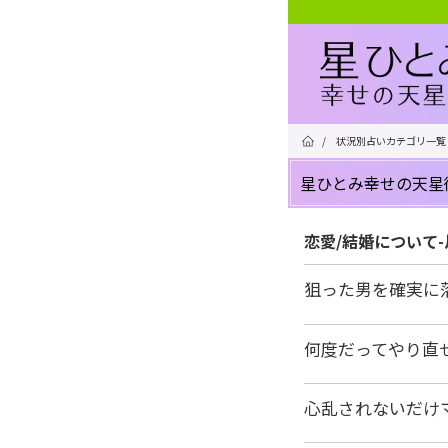
/
状況別占いカテゴリ一覧
星ひとみ幸せの天星
恋愛/結婚について
狙った男を確実に
何度だってやり直
心乱されないだけ