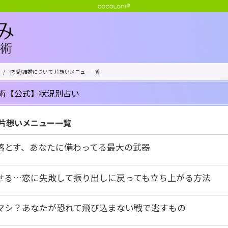
/
恋愛/結婚について-片想いメニュー一覧
術【公式】状況別占い
-片想いメニュー一覧
落とす、あなたに備わってる最大の武器
せる…恋に失敗して振り出しに戻っても立ち上がる方法
マシ？あなたが恐れて飛び込まない戦で逃すもの