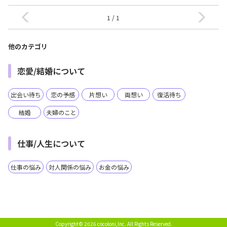
1 / 1
他のカテゴリ
恋愛/結婚について
出会い待ち
恋の予感
片想い
両想い
復活待ち
結婚
夫婦のこと
仕事/人生について
仕事の悩み
対人関係の悩み
お金の悩み
Copyright© 2026 cocoloni,Inc.
All Rights Reserved.