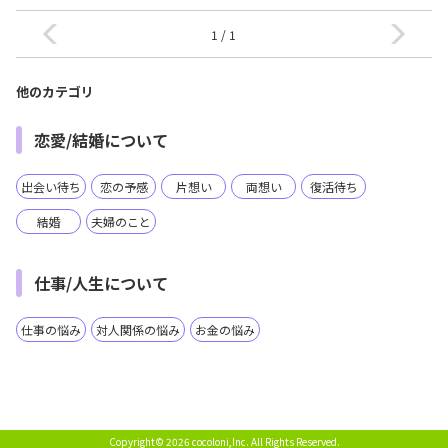
1 / 1
他のカテゴリ
恋愛/結婚について
出会い待ち
恋の予感
片想い
両想い
復活待ち
結婚
夫婦のこと
仕事/人生について
仕事の悩み
対人関係の悩み
お金の悩み
Copyright© 2026 cocoloni,Inc.
All Rights Reserved.