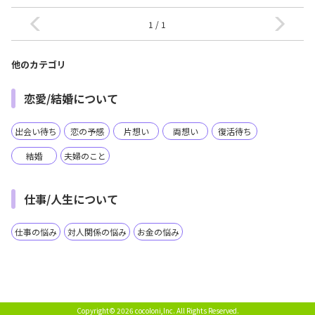
1 / 1
他のカテゴリ
恋愛/結婚について
出会い待ち
恋の予感
片想い
両想い
復活待ち
結婚
夫婦のこと
仕事/人生について
仕事の悩み
対人関係の悩み
お金の悩み
Copyright© 2026 cocoloni,Inc.
All Rights Reserved.