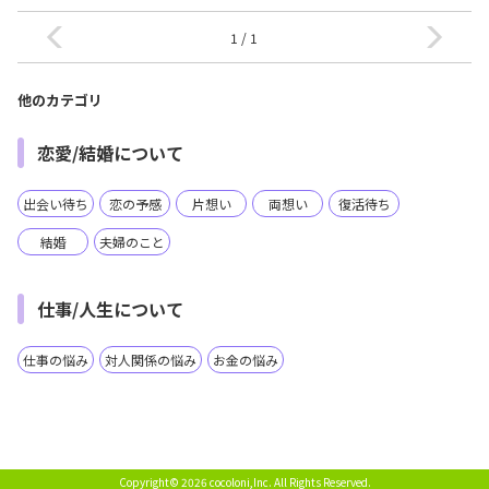
1 / 1
他のカテゴリ
恋愛/結婚について
出会い待ち
恋の予感
片想い
両想い
復活待ち
結婚
夫婦のこと
仕事/人生について
仕事の悩み
対人関係の悩み
お金の悩み
Copyright© 2026 cocoloni,Inc.
All Rights Reserved.