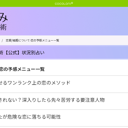
/
恋愛/結婚について-恋の予感メニュー一覧
術【公式】状況別占い
-恋の予感メニュー一覧
せるワンランク上の恋のメソッド
されない？深入りしたら先々苦労する要注意人物
たが危険な恋に落ちる可能性