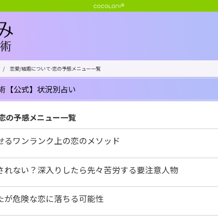
/
恋愛/結婚について-恋の予感メニュー一覧
術【公式】状況別占い
-恋の予感メニュー一覧
せるワンランク上の恋のメソッド
されない？深入りしたら先々苦労する要注意人物
たが危険な恋に落ちる可能性