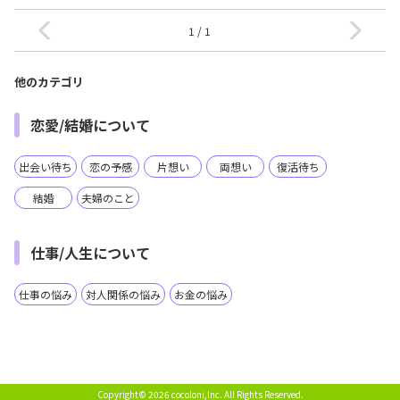
1 / 1
他のカテゴリ
恋愛/結婚について
出会い待ち
恋の予感
片想い
両想い
復活待ち
結婚
夫婦のこと
仕事/人生について
仕事の悩み
対人関係の悩み
お金の悩み
Copyright© 2026 cocoloni,Inc.
All Rights Reserved.