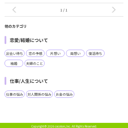
1 / 1
他のカテゴリ
恋愛/結婚について
出会い待ち
恋の予感
片想い
両想い
復活待ち
結婚
夫婦のこと
仕事/人生について
仕事の悩み
対人関係の悩み
お金の悩み
Copyright© 2026 cocoloni,Inc.
All Rights Reserved.