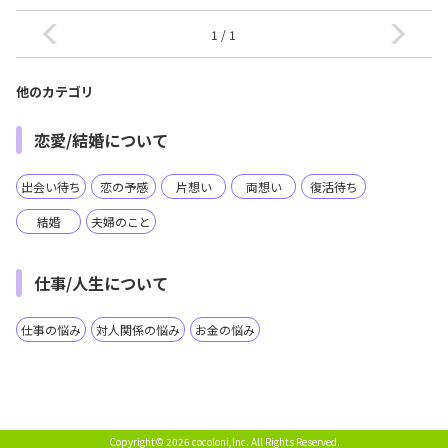
1 / 1
他のカテゴリ
恋愛/結婚について
出会い待ち
恋の予感
片想い
両想い
復活待ち
結婚
夫婦のこと
仕事/人生について
仕事の悩み
対人関係の悩み
お金の悩み
Copyright© 2026 cocoloni,Inc.
All Rights Reserved.