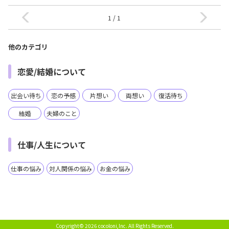
1 / 1
他のカテゴリ
恋愛/結婚について
出会い待ち
恋の予感
片想い
両想い
復活待ち
結婚
夫婦のこと
仕事/人生について
仕事の悩み
対人関係の悩み
お金の悩み
Copyright© 2026 cocoloni,Inc.
All Rights Reserved.