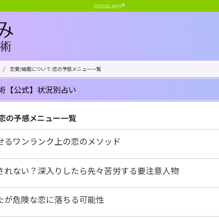
/
恋愛/結婚について-恋の予感メニュー一覧
術【公式】状況別占い
-恋の予感メニュー一覧
せるワンランク上の恋のメソッド
されない？深入りしたら先々苦労する要注意人物
たが危険な恋に落ちる可能性