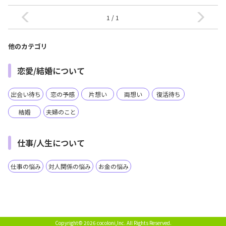
1 / 1
他のカテゴリ
恋愛/結婚について
出会い待ち
恋の予感
片想い
両想い
復活待ち
結婚
夫婦のこと
仕事/人生について
仕事の悩み
対人関係の悩み
お金の悩み
Copyright© 2026 cocoloni,Inc.
All Rights Reserved.