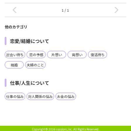
1 / 1
他のカテゴリ
恋愛/結婚について
出会い待ち
恋の予感
片想い
両想い
復活待ち
結婚
夫婦のこと
仕事/人生について
仕事の悩み
対人関係の悩み
お金の悩み
Copyright© 2026 cocoloni,Inc.
All Rights Reserved.