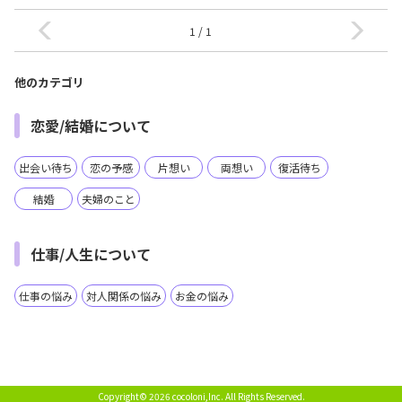
1 / 1
他のカテゴリ
恋愛/結婚について
出会い待ち
恋の予感
片想い
両想い
復活待ち
結婚
夫婦のこと
仕事/人生について
仕事の悩み
対人関係の悩み
お金の悩み
Copyright© 2026 cocoloni,Inc.
All Rights Reserved.