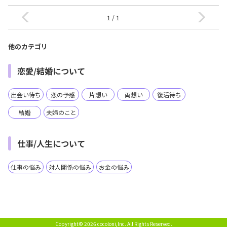
1 / 1
他のカテゴリ
恋愛/結婚について
出会い待ち
恋の予感
片想い
両想い
復活待ち
結婚
夫婦のこと
仕事/人生について
仕事の悩み
対人関係の悩み
お金の悩み
Copyright© 2026 cocoloni,Inc.
All Rights Reserved.