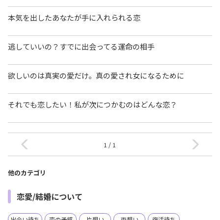
本気を出したあなたが手に入れられる恋
逃していいの？すでに出会ってる運命の相手
欲しいのは真実の愛だけ。真の愛され女になるために
それでも恋したい！私が次につかむのはどんな恋？
1 / 1
他のカテゴリ
恋愛/結婚について
出会い待ち
恋の予感
片想い
両想い
復活待ち