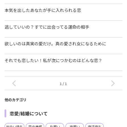
本気を出したあなたが手に入れられる恋
逃していいの？すでに出会ってる運命の相手
欲しいのは真実の愛だけ。真の愛され女になるために
それでも恋したい！私が次につかむのはどんな恋？
1 / 1
他のカテゴリ
恋愛/結婚について
出会い待ち
恋の予感
片想い
両想い
復活待ち