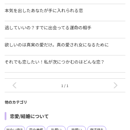
本気を出したあなたが手に入れられる恋
逃していいの？すでに出会ってる運命の相手
欲しいのは真実の愛だけ。真の愛され女になるために
それでも恋したい！私が次につかむのはどんな恋？
1 / 1
他のカテゴリ
恋愛/結婚について
出会い待ち
恋の予感
片想い
両想い
復活待ち