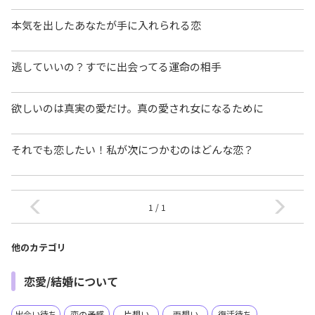
本気を出したあなたが手に入れられる恋
逃していいの？すでに出会ってる運命の相手
欲しいのは真実の愛だけ。真の愛され女になるために
それでも恋したい！私が次につかむのはどんな恋？
1 / 1
他のカテゴリ
恋愛/結婚について
出会い待ち
恋の予感
片想い
両想い
復活待ち