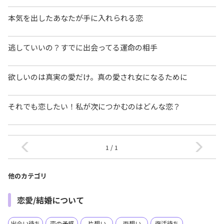
本気を出したあなたが手に入れられる恋
逃していいの？すでに出会ってる運命の相手
欲しいのは真実の愛だけ。真の愛され女になるために
それでも恋したい！私が次につかむのはどんな恋？
1 / 1
他のカテゴリ
恋愛/結婚について
出会い待ち
恋の予感
片想い
両想い
復活待ち