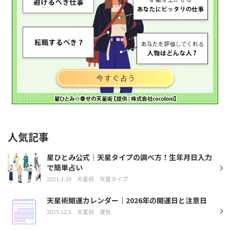
人気記事
星ひとみ公式｜天星タイプの調べ方！生年月日入力
で簡単占い
2021.3.29
天星術
天星タイプ
天星術開運カレンダー｜2026年の開運日と注意日
2025.12.5
天星術
運気