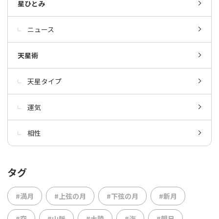
星ひとみ
ニュース
天星術
天星タイプ
運気
相性
タグ
#満月
#上弦の月
#下弦の月
#新月
#空
#山脈
#大陸
#海
#朝日