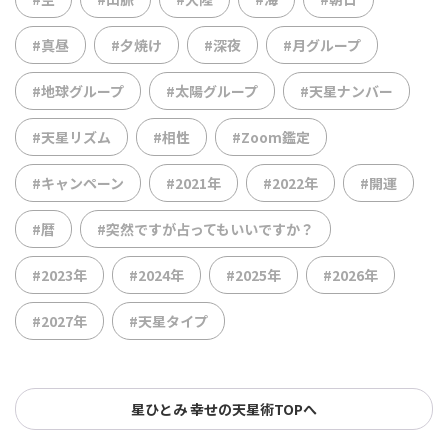
#真昼
#夕焼け
#深夜
#月グループ
#地球グループ
#太陽グループ
#天星ナンバー
#天星リズム
#相性
#Zoom鑑定
#キャンペーン
#2021年
#2022年
#開運
#暦
#突然ですが占ってもいいですか？
#2023年
#2024年
#2025年
#2026年
#2027年
#天星タイプ
星ひとみ 幸せの天星術TOPへ