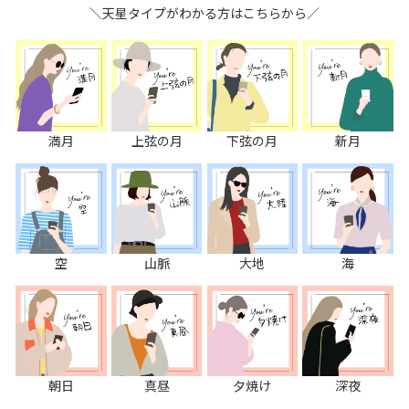
＼天星タイプがわかる方はこちらから／
満月
上弦の月
下弦の月
新月
空
山脈
大地
海
朝日
真昼
夕焼け
深夜