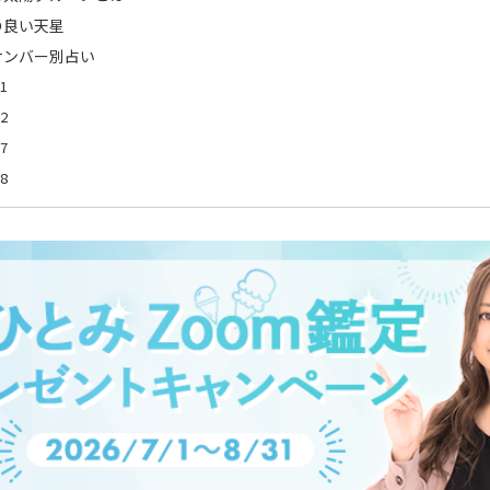
の良い天星
ナンバー別占い
1
2
7
8