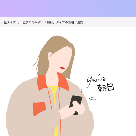
天星タイプ
/
星ひとみが占う「朝日」タイプの性格と運勢