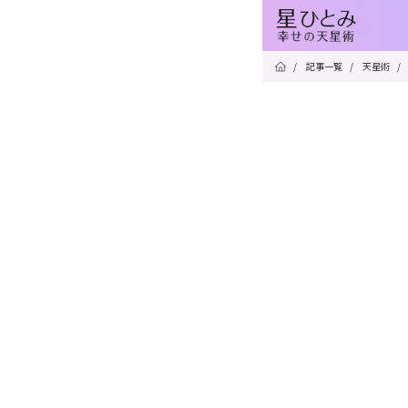
/
記事一覧
/
天星術
/