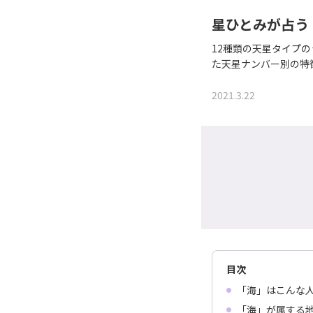
星ひとみが占う
12種類の天星タイプ
た天星ナンバー別の特
2021.3.22
目次
「海」はこんな
「海」が属する