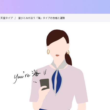
天星タイプ
/
星ひとみが占う「海」タイプの性格と運勢