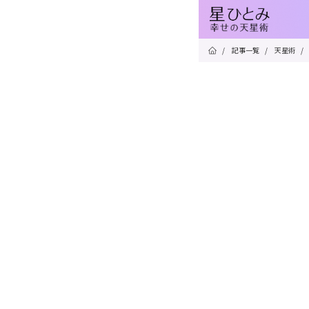
/
記事一覧
/
天星術
/