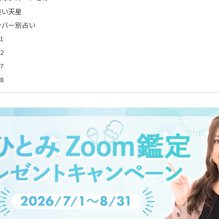
良い天星
ンバー別占い
1
2
7
8