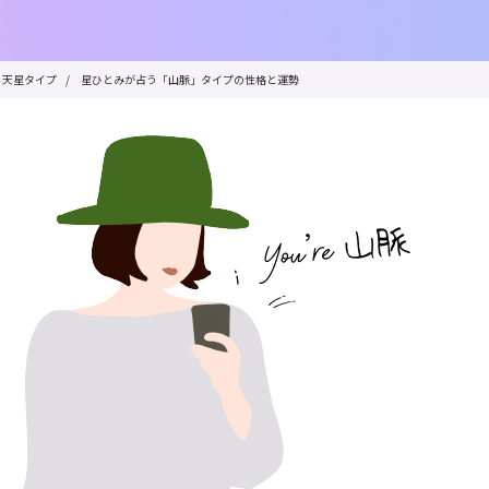
天星タイプ
/
星ひとみが占う「山脈」タイプの性格と運勢