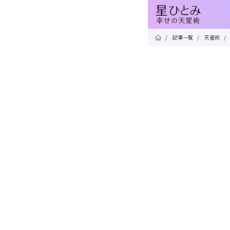
/
記事一覧
/
天星術
/