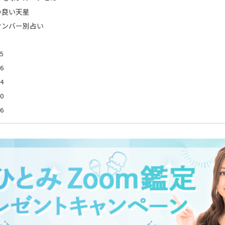
の良い天星
ナンバー別占い
5
6
4
0
6