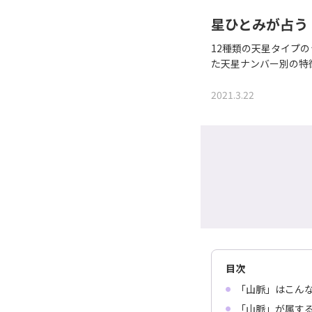
星ひとみが占う
12種類の天星タイプ
た天星ナンバー別の特
2021.3.22
目次
「山脈」はこん
「山脈」が属す