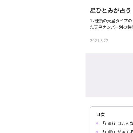
星ひとみが占う
12種類の天星タイプ
た天星ナンバー別の特
2021.3.22
目次
「山脈」はこん
「山脈」が属す