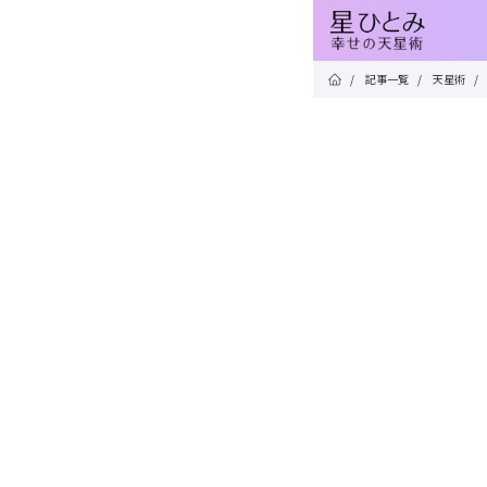
/
記事一覧
/
天星術
/