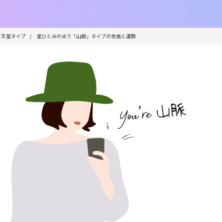
天星タイプ
/
星ひとみが占う「山脈」タイプの性格と運勢