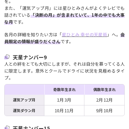
を。
また、「運気アップ月」には星ひとみさんがよくテレビでも
話されている
「決断の月」が含まれていて、1年の中でも大事
な月
です。
各月の詳細を知りたい方は「
星ひとみ 幸せの天星術
」へ。
会
員限定の情報が盛りだくさん
です。
天星ナンバー9
人との絆をとても大切にしますが、それは自分を慕ってくる人
に限定します。意外とクールでドライに状況を見極めるタイ
プ。
奇数年生まれ
偶数年生まれ
1月 3月
2月 12月
運気アップ月
10月 11月
9月 10月
運気ダウン月
天星ナンバー15