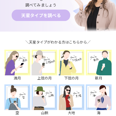
調べてみましょう
天星タイプを調べる
＼天星タイプがわかる方はこちらから／
満月
上弦の月
下弦の月
新月
空
山脈
大地
海