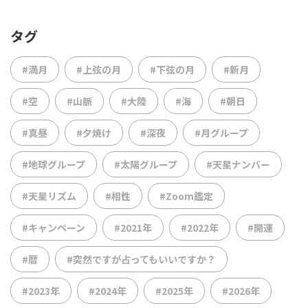
タグ
#満月
#上弦の月
#下弦の月
#新月
#空
#山脈
#大陸
#海
#朝日
#真昼
#夕焼け
#深夜
#月グループ
#地球グループ
#太陽グループ
#天星ナンバー
#天星リズム
#相性
#Zoom鑑定
#キャンペーン
#2021年
#2022年
#開運
#暦
#突然ですが占ってもいいですか？
#2023年
#2024年
#2025年
#2026年