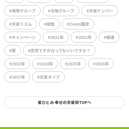
#地球グループ
#太陽グループ
#天星ナンバー
#天星リズム
#相性
#Zoom鑑定
#キャンペーン
#2021年
#2022年
#開運
#暦
#突然ですが占ってもいいですか？
#2023年
#2024年
#2025年
#2026年
#2027年
#天星タイプ
星ひとみ 幸せの天星術TOPへ