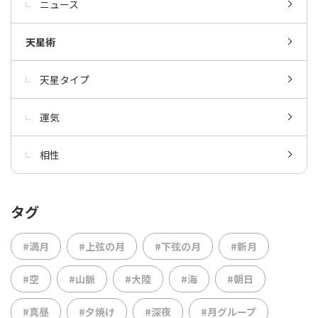
ニュース
天星術
天星タイプ
運気
相性
タグ
#満月
#上弦の月
#下弦の月
#新月
#空
#山脈
#大陸
#海
#朝日
#真昼
#夕焼け
#深夜
#月グループ