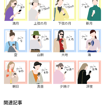
満月
上弦の月
下弦の月
新月
空
山脈
大地
海
朝日
真昼
夕焼け
深夜
関連記事