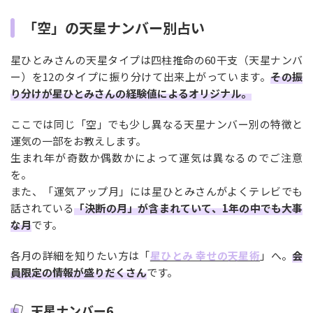
「空」の天星ナンバー別占い
星ひとみさんの天星タイプは四柱推命の60干支（天星ナンバ
ー）を12のタイプに振り分けて出来上がっています。
その振
り分けが星ひとみさんの経験値によるオリジナル。
ここでは同じ「空」でも少し異なる天星ナンバー別の特徴と
運気の一部をお教えします。
生まれ年が奇数か偶数かによって運気は異なるのでご注意
を。
また、「運気アップ月」には星ひとみさんがよくテレビでも
話されている
「決断の月」が含まれていて、1年の中でも大事
な月
です。
各月の詳細を知りたい方は「
星ひとみ 幸せの天星術
」へ。
会
員限定の情報が盛りだくさん
です。
天星ナンバー6