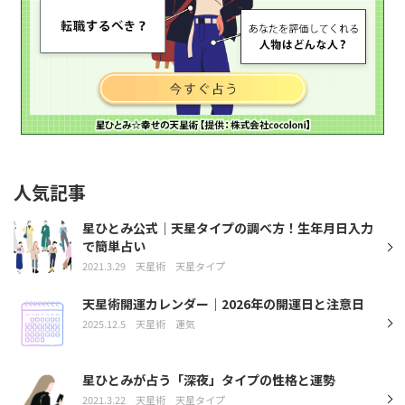
人気記事
星ひとみ公式｜天星タイプの調べ方！生年月日入力
で簡単占い
2021.3.29
天星術
天星タイプ
天星術開運カレンダー｜2026年の開運日と注意日
2025.12.5
天星術
運気
星ひとみが占う「深夜」タイプの性格と運勢
2021.3.22
天星術
天星タイプ