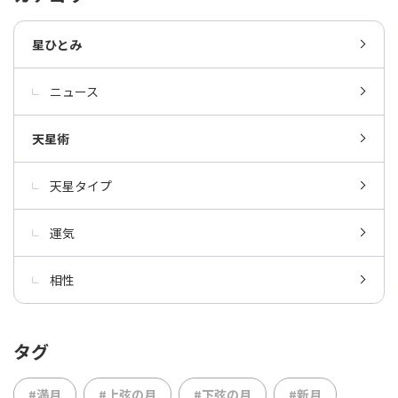
星ひとみ
ニュース
天星術
天星タイプ
運気
相性
タグ
#満月
#上弦の月
#下弦の月
#新月