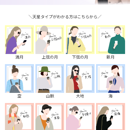
＼天星タイプがわかる方はこちらから／
満月
上弦の月
下弦の月
新月
空
山脈
大地
海