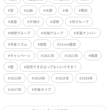
#空
#山脈
#大陸
#海
#朝日
#真昼
#夕焼け
#深夜
#月グループ
#地球グループ
#太陽グループ
#天星ナンバー
#天星リズム
#相性
#Zoom鑑定
#キャンペーン
#2021年
#2022年
#開運
#暦
#突然ですが占ってもいいですか？
#2023年
#2024年
#2025年
#2026年
#2027年
#天星タイプ