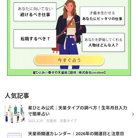
人気記事
星ひとみ公式｜天星タイプの調べ方！生年月日入力
で簡単占い
2021.3.29
天星術
天星タイプ
天星術開運カレンダー｜2026年の開運日と注意日