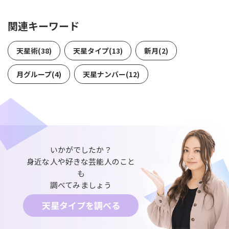
関連キーワード
天星術(38)
天星タイプ(13)
新月(2)
月グループ(4)
天星ナンバー(12)
いかがでしたか？
身近な人や好きな芸能人のこと
も
調べてみましょう
天星タイプを調べる