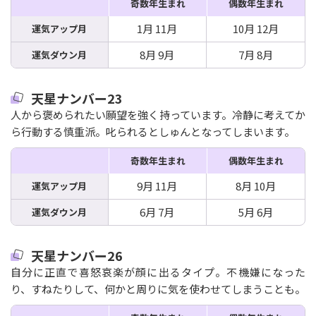
奇数年生まれ
偶数年生まれ
1月 11月
10月 12月
運気アップ月
8月 9月
7月 8月
運気ダウン月
天星ナンバー23
人から褒められたい願望を強く持っています。冷静に考えてか
ら行動する慎重派。叱られるとしゅんとなってしまいます。
奇数年生まれ
偶数年生まれ
9月 11月
8月 10月
運気アップ月
6月 7月
5月 6月
運気ダウン月
天星ナンバー26
自分に正直で喜怒哀楽が顔に出るタイプ。不機嫌になった
り、すねたりして、何かと周りに気を使わせてしまうことも。