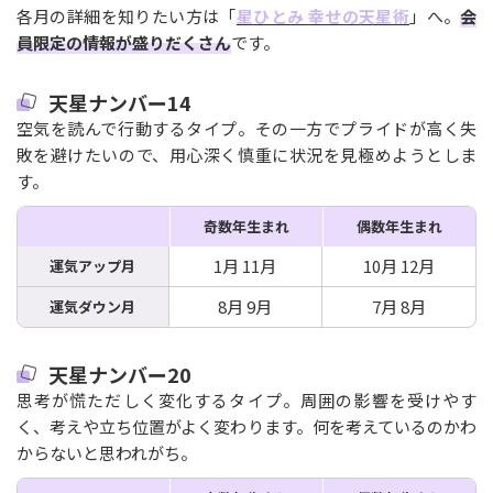
各月の詳細を知りたい方は「
星ひとみ 幸せの天星術
」へ。
会
員限定の情報が盛りだくさん
です。
天星ナンバー14
空気を読んで行動するタイプ。その一方でプライドが高く失
敗を避けたいので、用心深く慎重に状況を見極めようとしま
す。
奇数年生まれ
偶数年生まれ
1月 11月
10月 12月
運気アップ月
8月 9月
7月 8月
運気ダウン月
天星ナンバー20
思考が慌ただしく変化するタイプ。周囲の影響を受けやす
く、考えや立ち位置がよく変わります。何を考えているのかわ
からないと思われがち。