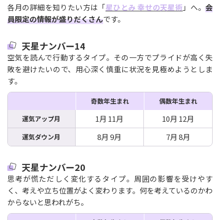
各月の詳細を知りたい方は「
星ひとみ 幸せの天星術
」へ。
会
員限定の情報が盛りだくさん
です。
天星ナンバー14
空気を読んで行動するタイプ。その一方でプライドが高く失
敗を避けたいので、用心深く慎重に状況を見極めようとしま
す。
奇数年生まれ
偶数年生まれ
1月 11月
10月 12月
運気アップ月
8月 9月
7月 8月
運気ダウン月
天星ナンバー20
思考が慌ただしく変化するタイプ。周囲の影響を受けやす
く、考えや立ち位置がよく変わります。何を考えているのかわ
からないと思われがち。