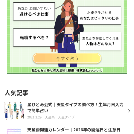
人気記事
星ひとみ公式｜天星タイプの調べ方！生年月日入力
で簡単占い
2021.3.29
天星術
天星タイプ
天星術開運カレンダー｜2026年の開運日と注意日