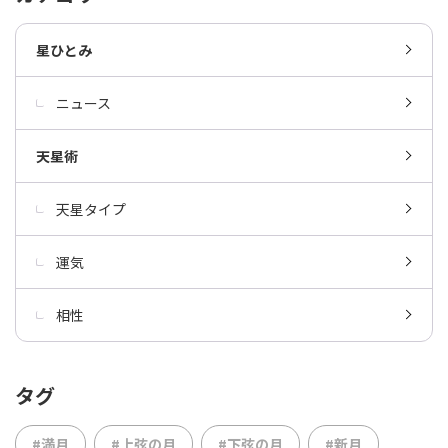
星ひとみ
ニュース
天星術
天星タイプ
運気
相性
タグ
#満月
#上弦の月
#下弦の月
#新月