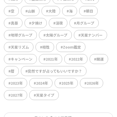
#空
#山脈
#大陸
#海
#朝日
#真昼
#夕焼け
#深夜
#月グループ
#地球グループ
#太陽グループ
#天星ナンバー
#天星リズム
#相性
#Zoom鑑定
#キャンペーン
#2021年
#2022年
#開運
#暦
#突然ですが占ってもいいですか？
#2023年
#2024年
#2025年
#2026年
#2027年
#天星タイプ