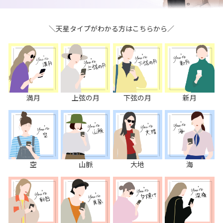
＼天星タイプがわかる方はこちらから／
満月
上弦の月
下弦の月
新月
空
山脈
大地
海