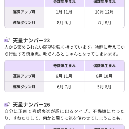
奇数年生まれ
偶数年生まれ
1月 11月
10月 12月
運気アップ月
8月 9月
7月 8月
運気ダウン月
天星ナンバー23
人から褒められたい願望を強く持っています。冷静に考えてか
ら行動する慎重派。叱られるとしゅんとなってしまいます。
奇数年生まれ
偶数年生まれ
9月 11月
8月 10月
運気アップ月
6月 7月
5月 6月
運気ダウン月
天星ナンバー26
自分に正直で喜怒哀楽が顔に出るタイプ。不機嫌になった
り、すねたりして、何かと周りに気を使わせてしまうことも。