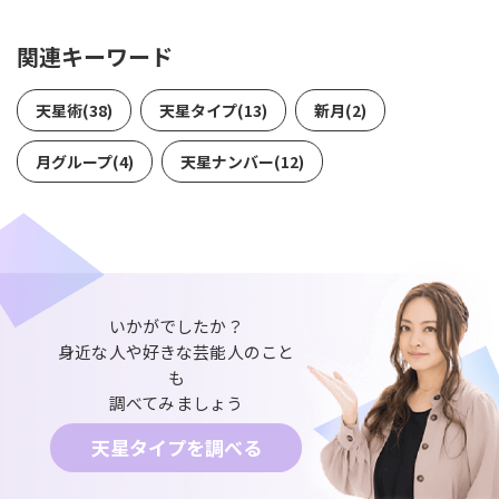
関連キーワード
天星術(38)
天星タイプ(13)
新月(2)
月グループ(4)
天星ナンバー(12)
いかがでしたか？
身近な人や好きな芸能人のこと
も
調べてみましょう
天星タイプを調べる