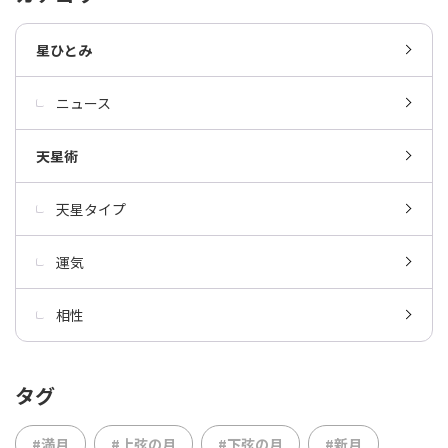
星ひとみ
ニュース
天星術
天星タイプ
運気
相性
タグ
#満月
#上弦の月
#下弦の月
#新月