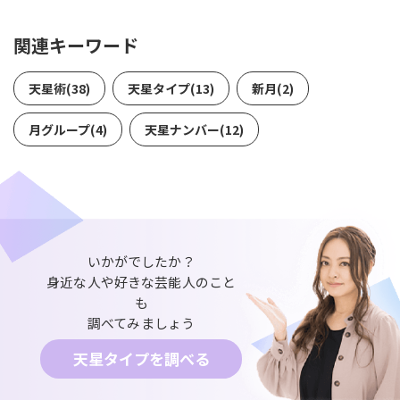
関連キーワード
天星術(38)
天星タイプ(13)
新月(2)
月グループ(4)
天星ナンバー(12)
いかがでしたか？
身近な人や好きな芸能人のこと
も
調べてみましょう
天星タイプを調べる