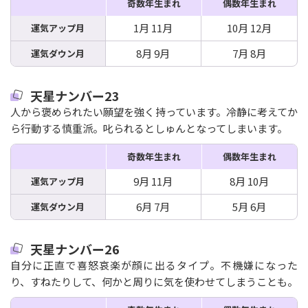
奇数年生まれ
偶数年生まれ
1月 11月
10月 12月
運気アップ月
8月 9月
7月 8月
運気ダウン月
天星ナンバー23
人から褒められたい願望を強く持っています。冷静に考えてか
ら行動する慎重派。叱られるとしゅんとなってしまいます。
奇数年生まれ
偶数年生まれ
9月 11月
8月 10月
運気アップ月
6月 7月
5月 6月
運気ダウン月
天星ナンバー26
自分に正直で喜怒哀楽が顔に出るタイプ。不機嫌になった
り、すねたりして、何かと周りに気を使わせてしまうことも。