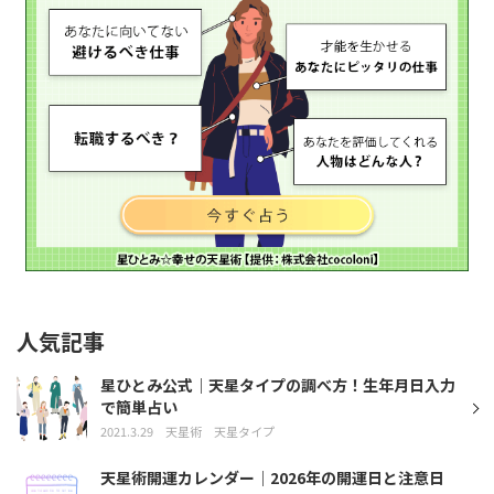
人気記事
星ひとみ公式｜天星タイプの調べ方！生年月日入力
で簡単占い
2021.3.29
天星術
天星タイプ
天星術開運カレンダー｜2026年の開運日と注意日