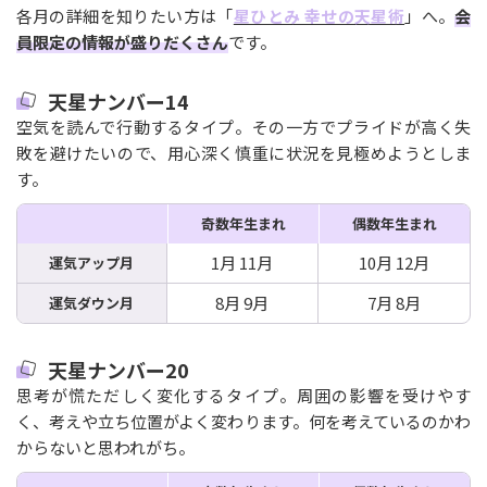
各月の詳細を知りたい方は「
星ひとみ 幸せの天星術
」へ。
会
員限定の情報が盛りだくさん
です。
天星ナンバー14
空気を読んで行動するタイプ。その一方でプライドが高く失
敗を避けたいので、用心深く慎重に状況を見極めようとしま
す。
奇数年生まれ
偶数年生まれ
1月 11月
10月 12月
運気アップ月
8月 9月
7月 8月
運気ダウン月
天星ナンバー20
思考が慌ただしく変化するタイプ。周囲の影響を受けやす
く、考えや立ち位置がよく変わります。何を考えているのかわ
からないと思われがち。