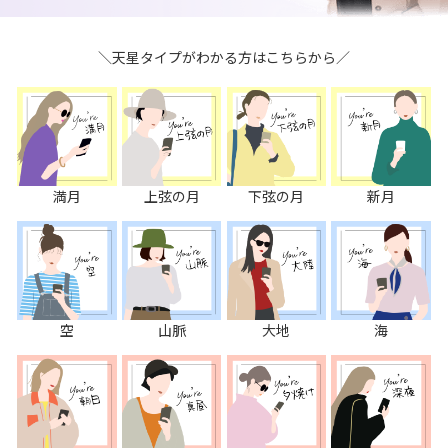
＼天星タイプがわかる方はこちらから／
満月
上弦の月
下弦の月
新月
空
山脈
大地
海