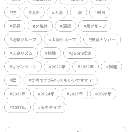
#空
#山脈
#大陸
#海
#朝日
#真昼
#夕焼け
#深夜
#月グループ
#地球グループ
#太陽グループ
#天星ナンバー
#天星リズム
#相性
#Zoom鑑定
#キャンペーン
#2021年
#2022年
#開運
#暦
#突然ですが占ってもいいですか？
#2023年
#2024年
#2025年
#2026年
#2027年
#天星タイプ