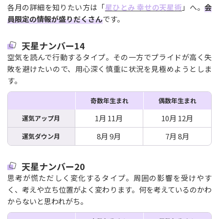
各月の詳細を知りたい方は「
星ひとみ 幸せの天星術
」へ。
会
員限定の情報が盛りだくさん
です。
天星ナンバー14
空気を読んで行動するタイプ。その一方でプライドが高く失
敗を避けたいので、用心深く慎重に状況を見極めようとしま
す。
奇数年生まれ
偶数年生まれ
1月 11月
10月 12月
運気アップ月
8月 9月
7月 8月
運気ダウン月
天星ナンバー20
思考が慌ただしく変化するタイプ。周囲の影響を受けやす
く、考えや立ち位置がよく変わります。何を考えているのかわ
からないと思われがち。