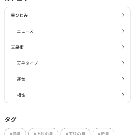
星ひとみ
ニュース
天星術
天星タイプ
運気
相性
タグ
#満月
#上弦の月
#下弦の月
#新月