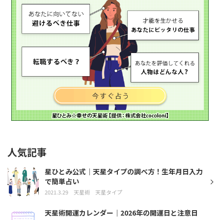
人気記事
星ひとみ公式｜天星タイプの調べ方！生年月日入力
で簡単占い
2021.3.29
天星術
天星タイプ
天星術開運カレンダー｜2026年の開運日と注意日