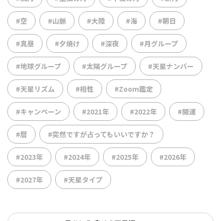
#空
#山脈
#大陸
#海
#朝日
#真昼
#夕焼け
#深夜
#月グループ
#地球グループ
#太陽グループ
#天星ナンバー
#天星リズム
#相性
#Zoom鑑定
#キャンペーン
#2021年
#2022年
#開運
#暦
#突然ですが占ってもいいですか？
#2023年
#2024年
#2025年
#2026年
#2027年
#天星タイプ