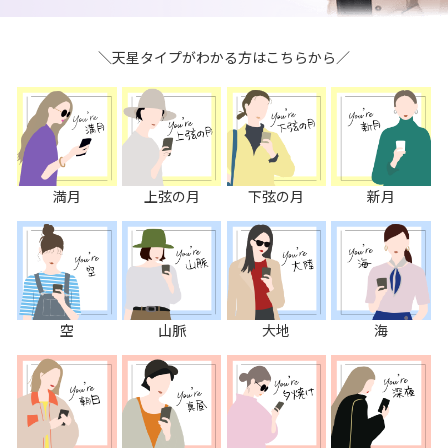
＼天星タイプがわかる方はこちらから／
満月
上弦の月
下弦の月
新月
空
山脈
大地
海