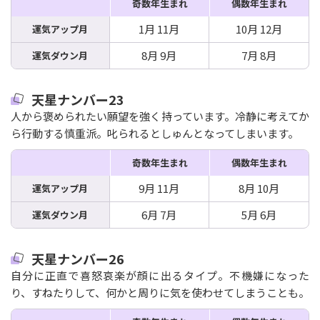
奇数年生まれ
偶数年生まれ
1月 11月
10月 12月
運気アップ月
8月 9月
7月 8月
運気ダウン月
天星ナンバー23
人から褒められたい願望を強く持っています。冷静に考えてか
ら行動する慎重派。叱られるとしゅんとなってしまいます。
奇数年生まれ
偶数年生まれ
9月 11月
8月 10月
運気アップ月
6月 7月
5月 6月
運気ダウン月
天星ナンバー26
自分に正直で喜怒哀楽が顔に出るタイプ。不機嫌になった
り、すねたりして、何かと周りに気を使わせてしまうことも。