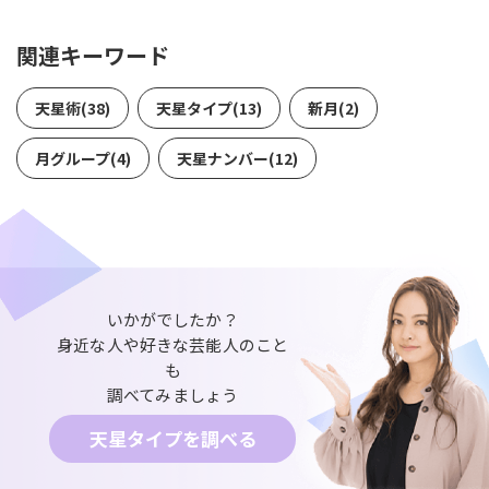
関連キーワード
天星術(38)
天星タイプ(13)
新月(2)
月グループ(4)
天星ナンバー(12)
いかがでしたか？
身近な人や好きな芸能人のこと
も
調べてみましょう
天星タイプを調べる