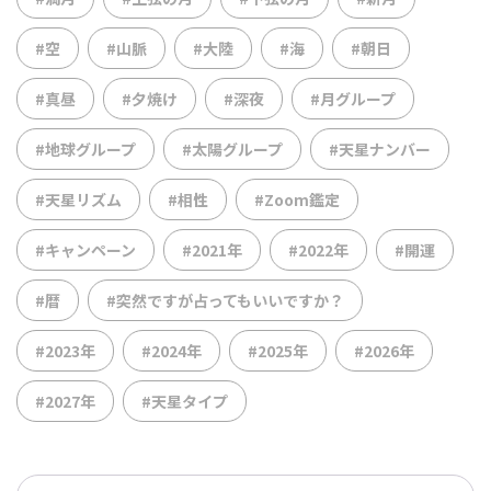
#空
#山脈
#大陸
#海
#朝日
#真昼
#夕焼け
#深夜
#月グループ
#地球グループ
#太陽グループ
#天星ナンバー
#天星リズム
#相性
#Zoom鑑定
#キャンペーン
#2021年
#2022年
#開運
#暦
#突然ですが占ってもいいですか？
#2023年
#2024年
#2025年
#2026年
#2027年
#天星タイプ