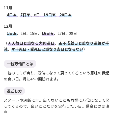
11月
4日▲
、
7日▼
、8日、
19日▼
、
20日▲
12月
1日▲
、2日、15日、
16日★
、27日、28日
（
★天赦日と重なる大開運日
、
▲不成就日と重なり運気が半
減
、
▼十死日・受死日と重なり吉日とならない
）
一粒万倍日とは
一粒のモミが実り、万倍になって戻ってくるという意味の縁起
の良い日。月に4〜7回訪れます。
過ごし方
スタートや決断に吉。良くないことも同様に万倍になって戻
ってくるので、良いことだけを実行したい日。借金には要注
意。