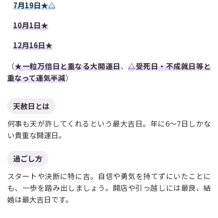
7月19日★△
10月1日★
12月16日★
（
★一粒万倍日と重なる大開運日
、
△受死日・不成就日等と
重なって運気半減
）
天赦日とは
何事も天が許してくれるという最大吉日。年に6〜7日しかな
い貴重な開運日。
過ごし方
スタートや決断に特に吉。自信や勇気を持てずにいたことに
も、一歩を踏み出しましょう。開店や引っ越しには最良、結
婚は最大吉日です。