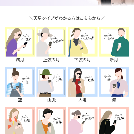
＼天星タイプがわかる方はこちらから／
満月
上弦の月
下弦の月
新月
空
山脈
大地
海