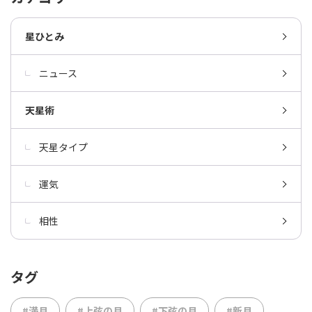
星ひとみ
ニュース
天星術
天星タイプ
運気
相性
タグ
#満月
#上弦の月
#下弦の月
#新月