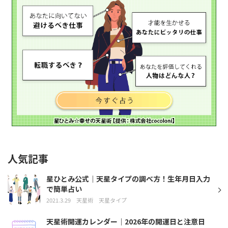
人気記事
星ひとみ公式｜天星タイプの調べ方！生年月日入力
で簡単占い
2021.3.29
天星術
天星タイプ
天星術開運カレンダー｜2026年の開運日と注意日