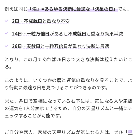
例えば同じ
「決」=あらゆる決断に最適な「決星の日」
でも、
2日
…
不成就日
と重なり不安
14日
…
一粒万倍日
があるも
不成就日
も重なり効果半減
26日
…
天赦日
と
一粒万倍日
が重なり決断に最適
となり、この月であれば26日まで大きな決断は控えたいとこ
ろ。
このように、いくつかの暦と運気の重なりを見ることで、よ
り行動に最適な日を見つけることができるのです。
また、各日で空欄になっている右下には、気になる人や家族
の運気を1人分表示できるため、自分の天星リズムと一緒にチ
ェックすることが可能です。
ご自分や恋人、家族の天星リズムが気になる方は、ぜひ「
星