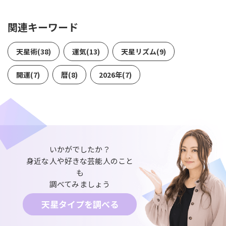
関連キーワード
天星術(38)
運気(13)
天星リズム(9)
開運(7)
暦(8)
2026年(7)
いかがでしたか？
身近な人や好きな芸能人のこと
も
調べてみましょう
天星タイプを調べる