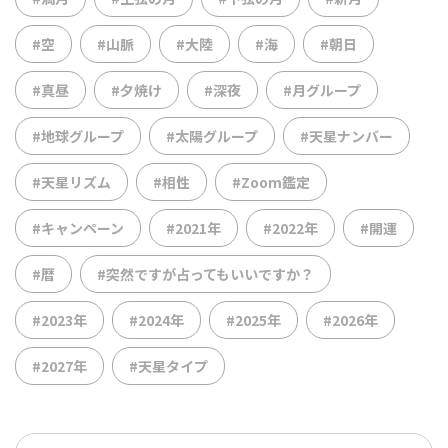
#空
#山脈
#大陸
#海
#朝日
#真昼
#夕焼け
#深夜
#月グループ
#地球グループ
#太陽グループ
#天星ナンバー
#天星リズム
#相性
#Zoom鑑定
#キャンペーン
#2021年
#2022年
#開運
#暦
#突然ですが占ってもいいですか？
#2023年
#2024年
#2025年
#2026年
#2027年
#天星タイプ