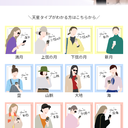
＼天星タイプがわかる方はこちらから／
満月
上弦の月
下弦の月
新月
空
山脈
大地
海