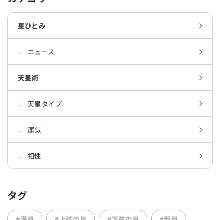
星ひとみ
ニュース
天星術
天星タイプ
運気
相性
タグ
#満月
#上弦の月
#下弦の月
#新月