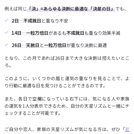
例えば同じ
「決」=あらゆる決断に最適な「決星の日」
でも、
2日
…
不成就日
と重なり不安
14日
…
一粒万倍日
があるも
不成就日
も重なり効果半減
26日
…
天赦日
と
一粒万倍日
が重なり決断に最適
となり、この月であれば26日まで大きな決断は控えたいとこ
ろ。
このように、いくつかの暦と運気の重なりを見ることで、よ
り行動に最適な日を見つけることができるのです。
また、各日で空欄になっている右下には、気になる人や家族
の運気を1人分表示できるため、自分の天星リズムと一緒にチ
ェックすることが可能です。
ご自分や恋人、家族の天星リズムが気になる方は、ぜひ「
星