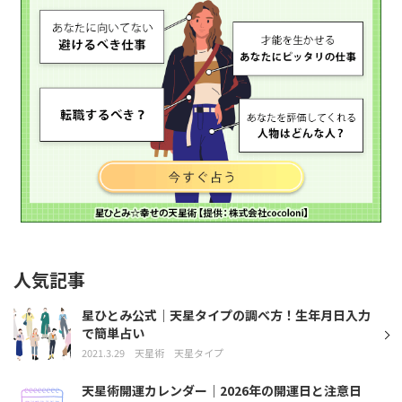
人気記事
星ひとみ公式｜天星タイプの調べ方！生年月日入力
で簡単占い
2021.3.29
天星術
天星タイプ
天星術開運カレンダー｜2026年の開運日と注意日