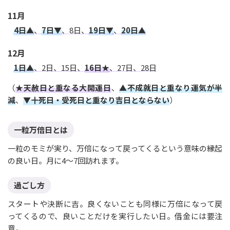
11月
4日▲
、
7日▼
、8日、
19日▼
、
20日▲
12月
1日▲
、2日、15日、
16日★
、27日、28日
（
★天赦日と重なる大開運日
、
▲不成就日と重なり運気が半
減
、
▼十死日・受死日と重なり吉日とならない
）
一粒万倍日とは
一粒のモミが実り、万倍になって戻ってくるという意味の縁起
の良い日。月に4〜7回訪れます。
過ごし方
スタートや決断に吉。良くないことも同様に万倍になって戻
ってくるので、良いことだけを実行したい日。借金には要注
意。