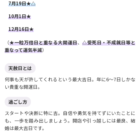
7月19日★△
10月1日★
12月16日★
（
★一粒万倍日と重なる大開運日
、
△受死日・不成就日等と
重なって運気半減
）
天赦日とは
何事も天が許してくれるという最大吉日。年に6〜7日しかな
い貴重な開運日。
過ごし方
スタートや決断に特に吉。自信や勇気を持てずにいたことに
も、一歩を踏み出しましょう。開店や引っ越しには最良、結
婚は最大吉日です。