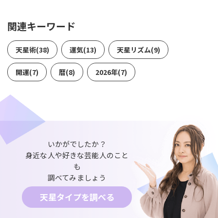
関連キーワード
天星術(38)
運気(13)
天星リズム(9)
開運(7)
暦(8)
2026年(7)
いかがでしたか？
身近な人や好きな芸能人のこと
も
調べてみましょう
天星タイプを調べる