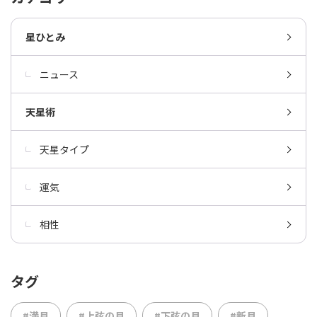
星ひとみ
ニュース
天星術
天星タイプ
運気
相性
タグ
#満月
#上弦の月
#下弦の月
#新月