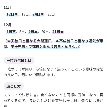
11月
12日▼
、13日、
24日▼
、25日
12月
6日▼
、8日、
9日▲
、20日、
21日★
（
★天赦日と重なる大開運日
、
▲不成就日と重なり運気が半
減
、
▼十死日・受死日と重なり吉日とならない
）
一粒万倍日とは
一粒のモミが実り、万倍になって戻ってくるという意味の縁起
の良い日。月に4〜7回訪れます。
過ごし方
スタートや決断に吉。良くないことも同様に万倍になって戻
ってくるので、良いことだけを実行したい日。借金には要注
意。