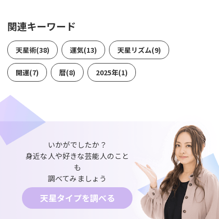
関連キーワード
天星術(38)
運気(13)
天星リズム(9)
開運(7)
暦(8)
2025年(1)
いかがでしたか？
身近な人や好きな芸能人のこと
も
調べてみましょう
天星タイプを調べる