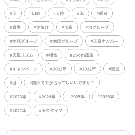
#空
#山脈
#大陸
#海
#朝日
#真昼
#夕焼け
#深夜
#月グループ
#地球グループ
#太陽グループ
#天星ナンバー
#天星リズム
#相性
#Zoom鑑定
#キャンペーン
#2021年
#2022年
#開運
#暦
#突然ですが占ってもいいですか？
#2023年
#2024年
#2025年
#2026年
#2027年
#天星タイプ