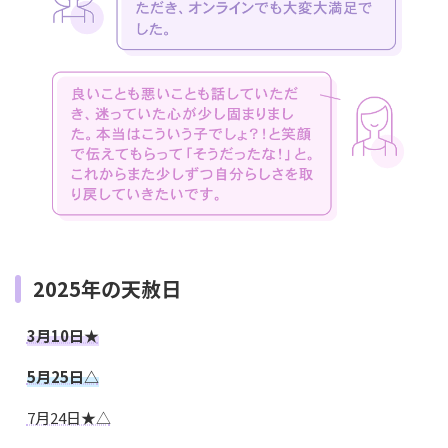
2025年の天赦日
3月10日★
5月25日△
7月24日★△