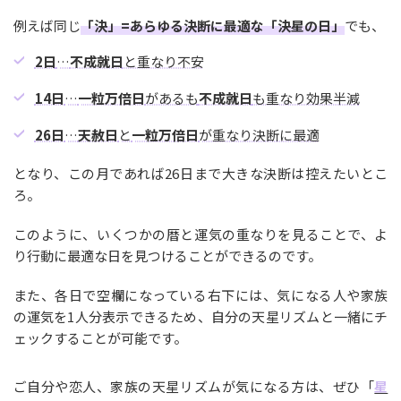
例えば同じ
「決」=あらゆる決断に最適な「決星の日」
でも、
2日
…
不成就日
と重なり不安
14日
…
一粒万倍日
があるも
不成就日
も重なり効果半減
26日
…
天赦日
と
一粒万倍日
が重なり決断に最適
となり、この月であれば26日まで大きな決断は控えたいとこ
ろ。
このように、いくつかの暦と運気の重なりを見ることで、よ
り行動に最適な日を見つけることができるのです。
また、各日で空欄になっている右下には、気になる人や家族
の運気を1人分表示できるため、自分の天星リズムと一緒にチ
ェックすることが可能です。
ご自分や恋人、家族の天星リズムが気になる方は、ぜひ「
星