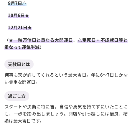
8月7日△
10月6日★
12月21日★
（
★一粒万倍日と重なる大開運日
、
△受死日・不成就日等と
重なって運気半減
）
天赦日とは
何事も天が許してくれるという最大吉日。年に6〜7日しかな
い貴重な開運日。
過ごし方
スタートや決断に特に吉。自信や勇気を持てずにいたことに
も、一歩を踏み出しましょう。開店や引っ越しには最良、結
婚は最大吉日です。