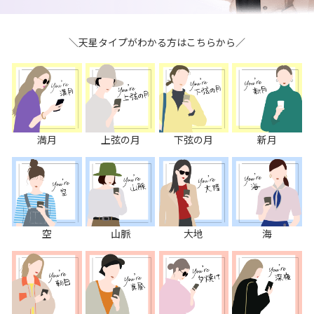
＼天星タイプがわかる方はこちらから／
満月
上弦の月
下弦の月
新月
空
山脈
大地
海