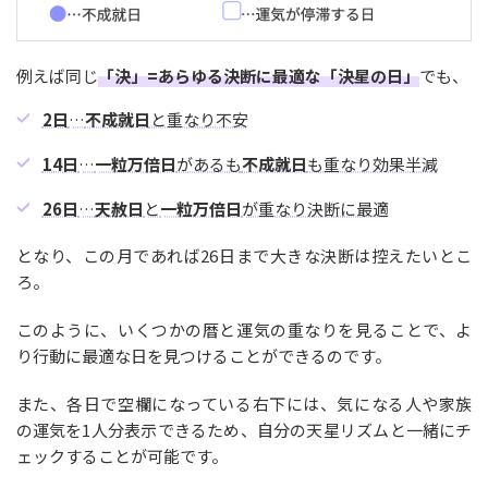
例えば同じ
「決」=あらゆる決断に最適な「決星の日」
でも、
2日
…
不成就日
と重なり不安
14日
…
一粒万倍日
があるも
不成就日
も重なり効果半減
26日
…
天赦日
と
一粒万倍日
が重なり決断に最適
となり、この月であれば26日まで大きな決断は控えたいとこ
ろ。
このように、いくつかの暦と運気の重なりを見ることで、よ
り行動に最適な日を見つけることができるのです。
また、各日で空欄になっている右下には、気になる人や家族
の運気を1人分表示できるため、自分の天星リズムと一緒にチ
ェックすることが可能です。