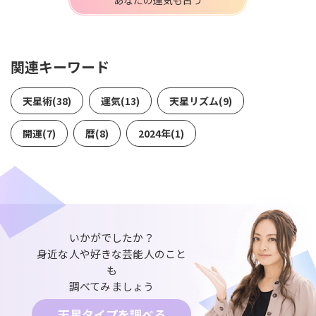
関連キーワード
天星術(38)
運気(13)
天星リズム(9)
開運(7)
暦(8)
2024年(1)
いかがでしたか？
身近な人や好きな芸能人のこと
も
調べてみましょう
天星タイプを調べる