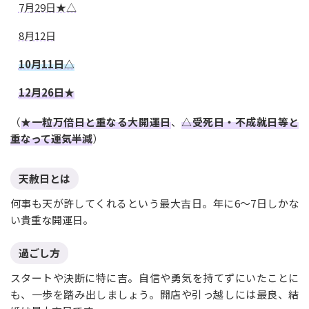
7月29日★△
8月12日
10月11日△
12月26日★
（
★一粒万倍日と重なる大開運日
、
△受死日・不成就日等と
重なって運気半減
）
天赦日とは
何事も天が許してくれるという最大吉日。年に6〜7日しかな
い貴重な開運日。
過ごし方
スタートや決断に特に吉。自信や勇気を持てずにいたことに
も、一歩を踏み出しましょう。開店や引っ越しには最良、結