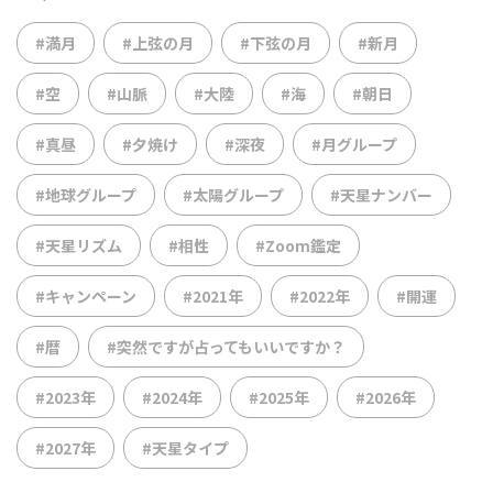
#満月
#上弦の月
#下弦の月
#新月
#空
#山脈
#大陸
#海
#朝日
#真昼
#夕焼け
#深夜
#月グループ
#地球グループ
#太陽グループ
#天星ナンバー
#天星リズム
#相性
#Zoom鑑定
#キャンペーン
#2021年
#2022年
#開運
#暦
#突然ですが占ってもいいですか？
#2023年
#2024年
#2025年
#2026年
#2027年
#天星タイプ