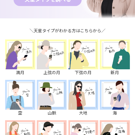
＼天星タイプがわかる方はこちらから／
満月
上弦の月
下弦の月
新月
空
山脈
大地
海