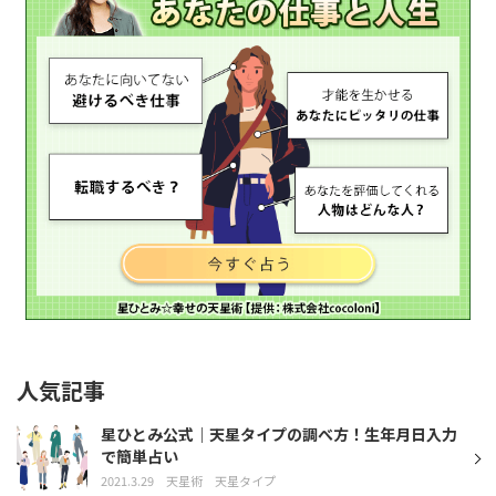
人気記事
星ひとみ公式｜天星タイプの調べ方！生年月日入力
で簡単占い
2021.3.29
天星術
天星タイプ