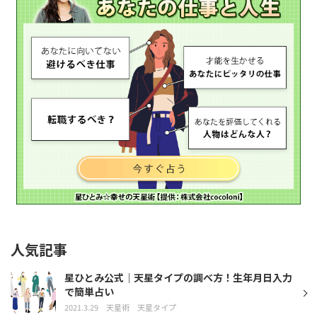
人気記事
星ひとみ公式｜天星タイプの調べ方！生年月日入力
で簡単占い
2021.3.29
天星術
天星タイプ