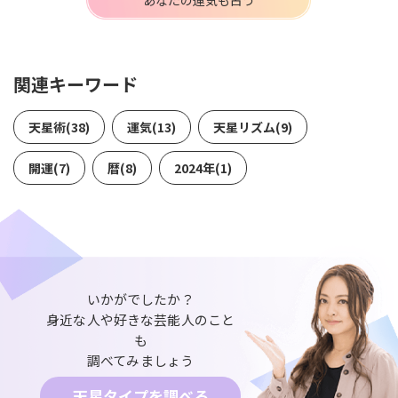
関連キーワード
天星術(38)
運気(13)
天星リズム(9)
開運(7)
暦(8)
2024年(1)
いかがでしたか？
身近な人や好きな芸能人のこと
も
調べてみましょう
天星タイプを調べる