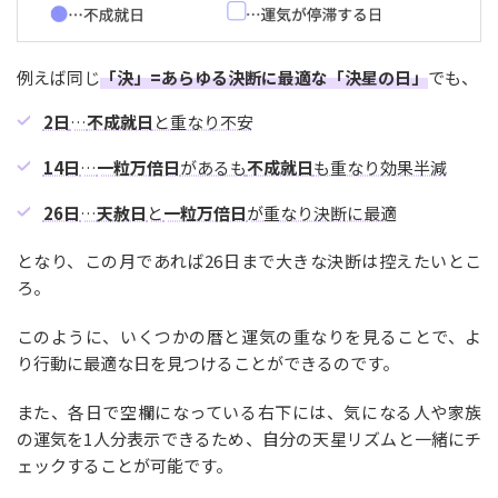
例えば同じ
「決」=あらゆる決断に最適な「決星の日」
でも、
2日
…
不成就日
と重なり不安
14日
…
一粒万倍日
があるも
不成就日
も重なり効果半減
26日
…
天赦日
と
一粒万倍日
が重なり決断に最適
となり、この月であれば26日まで大きな決断は控えたいとこ
ろ。
このように、いくつかの暦と運気の重なりを見ることで、よ
り行動に最適な日を見つけることができるのです。
また、各日で空欄になっている右下には、気になる人や家族
の運気を1人分表示できるため、自分の天星リズムと一緒にチ
ェックすることが可能です。