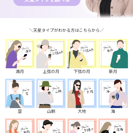
＼天星タイプがわかる方はこちらから／
満月
上弦の月
下弦の月
新月
空
山脈
大地
海