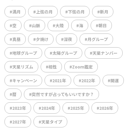
#満月
#上弦の月
#下弦の月
#新月
#空
#山脈
#大陸
#海
#朝日
#真昼
#夕焼け
#深夜
#月グループ
#地球グループ
#太陽グループ
#天星ナンバー
#天星リズム
#相性
#Zoom鑑定
#キャンペーン
#2021年
#2022年
#開運
#暦
#突然ですが占ってもいいですか？
#2023年
#2024年
#2025年
#2026年
#2027年
#天星タイプ