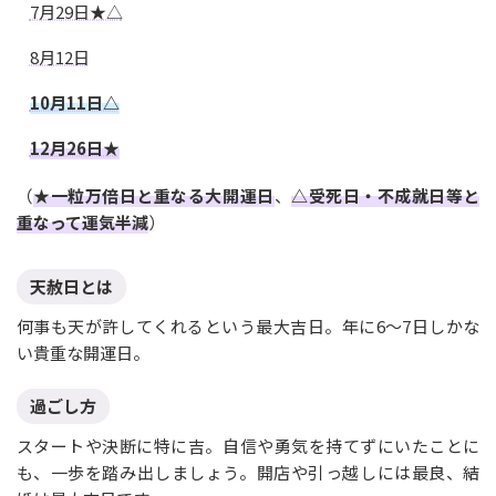
7月29日★△
8月12日
10月11日△
12月26日★
（
★一粒万倍日と重なる大開運日
、
△受死日・不成就日等と
重なって運気半減
）
天赦日とは
何事も天が許してくれるという最大吉日。年に6〜7日しかな
い貴重な開運日。
過ごし方
スタートや決断に特に吉。自信や勇気を持てずにいたことに
も、一歩を踏み出しましょう。開店や引っ越しには最良、結