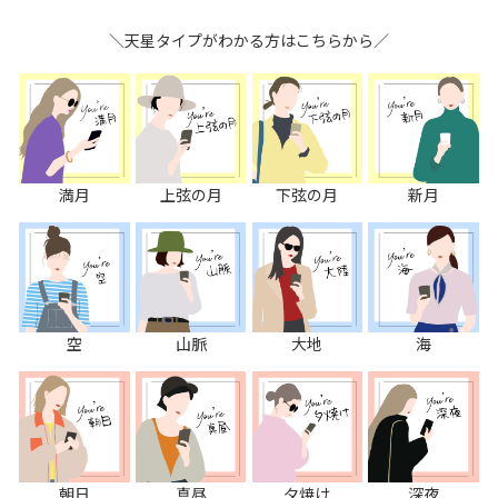
＼天星タイプがわかる方はこちらから／
満月
上弦の月
下弦の月
新月
空
山脈
大地
海
朝日
真昼
夕焼け
深夜