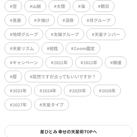
#空
#山脈
#大陸
#海
#朝日
#真昼
#夕焼け
#深夜
#月グループ
#地球グループ
#太陽グループ
#天星ナンバー
#天星リズム
#相性
#Zoom鑑定
#キャンペーン
#2021年
#2022年
#開運
#暦
#突然ですが占ってもいいですか？
#2023年
#2024年
#2025年
#2026年
#2027年
#天星タイプ
星ひとみ 幸せの天星術TOPへ