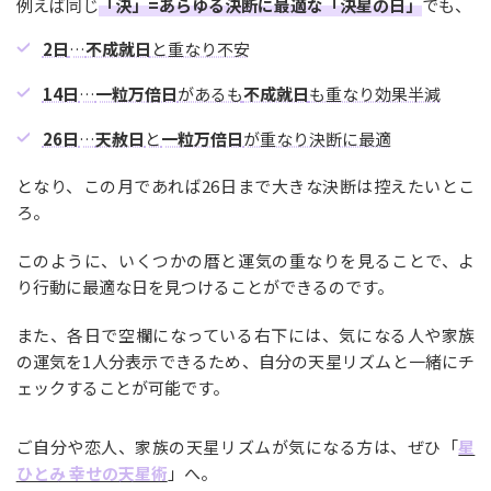
例えば同じ
「決」=あらゆる決断に最適な「決星の日」
でも、
2日
…
不成就日
と重なり不安
14日
…
一粒万倍日
があるも
不成就日
も重なり効果半減
26日
…
天赦日
と
一粒万倍日
が重なり決断に最適
となり、この月であれば26日まで大きな決断は控えたいとこ
ろ。
このように、いくつかの暦と運気の重なりを見ることで、よ
り行動に最適な日を見つけることができるのです。
また、各日で空欄になっている右下には、気になる人や家族
の運気を1人分表示できるため、自分の天星リズムと一緒にチ
ェックすることが可能です。
ご自分や恋人、家族の天星リズムが気になる方は、ぜひ「
星
ひとみ 幸せの天星術
」へ。