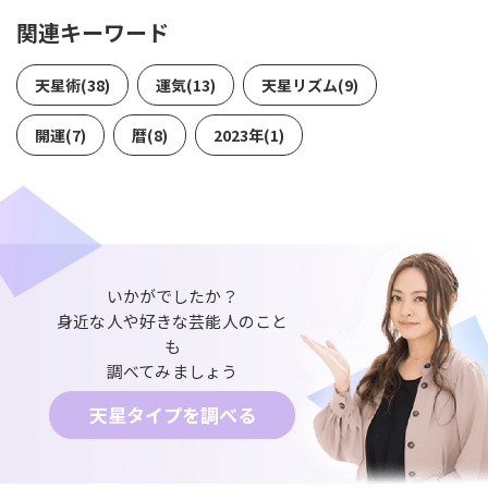
関連キーワード
天星術(38)
運気(13)
天星リズム(9)
開運(7)
暦(8)
2023年(1)
いかがでしたか？
身近な人や好きな芸能人のこと
も
調べてみましょう
天星タイプを調べる