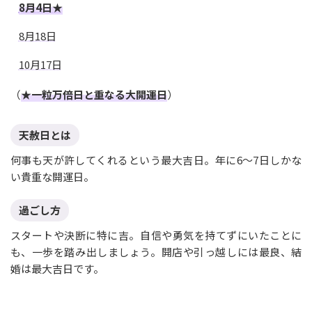
8月4日★
8月18日
10月17日
（
★一粒万倍日と重なる大開運日
）
天赦日とは
何事も天が許してくれるという最大吉日。年に6〜7日しかな
い貴重な開運日。
過ごし方
スタートや決断に特に吉。自信や勇気を持てずにいたことに
も、一歩を踏み出しましょう。開店や引っ越しには最良、結
婚は最大吉日です。