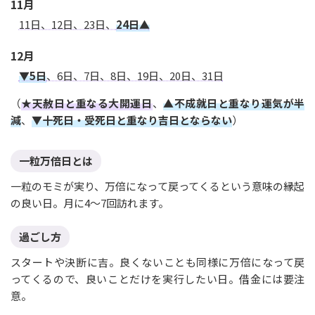
11月
11日、12日、23日、
24日▲
12月
▼5日
、6日、7日、8日、19日、20日、31日
（
★天赦日と重なる大開運日
、
▲不成就日と重なり運気が半
減
、
▼十死日・受死日と重なり吉日とならない
）
一粒万倍日とは
一粒のモミが実り、万倍になって戻ってくるという意味の縁起
の良い日。月に4〜7回訪れます。
過ごし方
スタートや決断に吉。良くないことも同様に万倍になって戻
ってくるので、良いことだけを実行したい日。借金には要注
意。