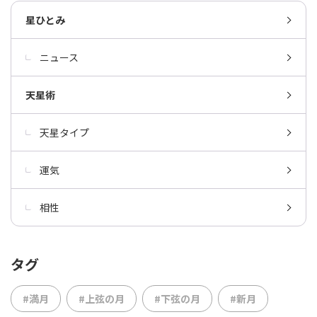
星ひとみ
ニュース
天星術
天星タイプ
運気
相性
タグ
#満月
#上弦の月
#下弦の月
#新月