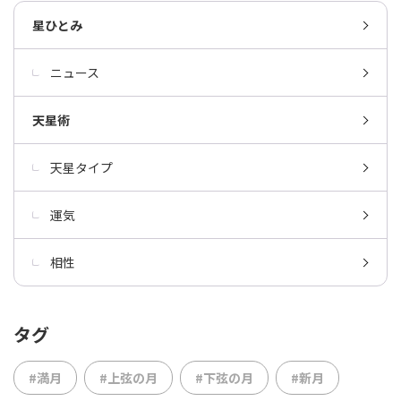
星ひとみ
ニュース
天星術
天星タイプ
運気
相性
タグ
#満月
#上弦の月
#下弦の月
#新月