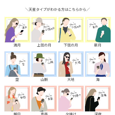
＼天星タイプがわかる方はこちらから／
満月
上弦の月
下弦の月
新月
空
山脈
大地
海
朝日
真昼
夕焼け
深夜