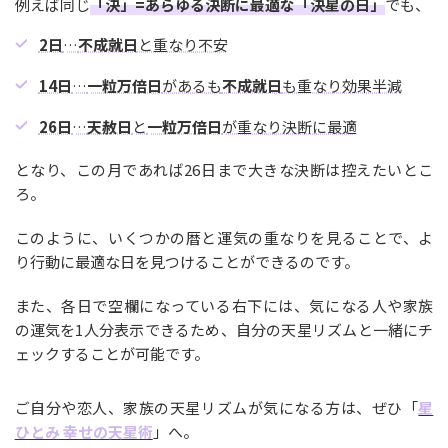
例えば同じ
「決」=あらゆる決断に最適な「決星の日」
でも、
2日
…
不成就日
と重なり不安
14日
…
一粒万倍日
があるも
不成就日
も重なり効果半減
26日
…
天赦日
と
一粒万倍日
が重なり決断に最適
となり、この月であれば26日まで大きな決断は控えたいとこ
ろ。
このように、いくつかの暦と運気の重なりを見ることで、よ
り行動に最適な日を見つけることができるのです。
また、各日で空欄になっている右下には、気になる人や家族
の運気を1人分表示できるため、自分の天星リズムと一緒にチ
ェックすることが可能です。
ご自分や恋人、家族の天星リズムが気になる方は、ぜひ「
星
ひとみ 幸せの天星術
」へ。