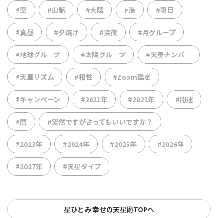
#空
#山脈
#大陸
#海
#朝日
#真昼
#夕焼け
#深夜
#月グループ
#地球グループ
#太陽グループ
#天星ナンバー
#天星リズム
#相性
#Zoom鑑定
#キャンペーン
#2021年
#2022年
#開運
#暦
#突然ですが占ってもいいですか？
#2023年
#2024年
#2025年
#2026年
#2027年
#天星タイプ
星ひとみ 幸せの天星術TOPへ