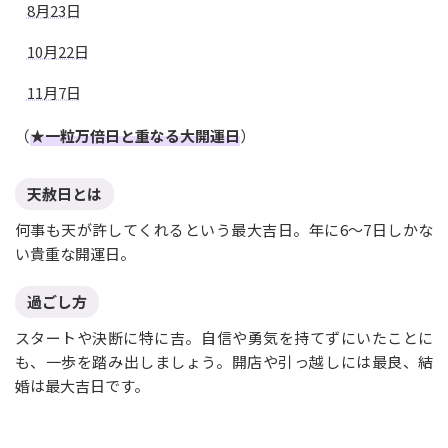
8月23日
10月22日
11月7日
（
★一粒万倍日と重なる大開運日
）
天赦日とは
何事も天が許してくれるという最大吉日。年に6〜7日しかな
い貴重な開運日。
過ごし方
スタートや決断に特に吉。自信や勇気を持てずにいたことに
も、一歩を踏み出しましょう。開店や引っ越しには最良、結
婚は最大吉日です。