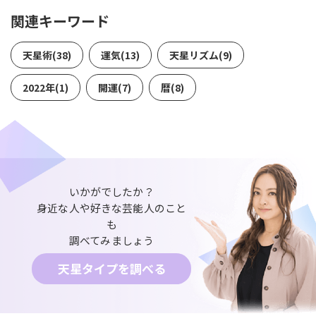
関連キーワード
天星術(38)
運気(13)
天星リズム(9)
2022年(1)
開運(7)
暦(8)
いかがでしたか？
身近な人や好きな芸能人のこと
も
調べてみましょう
天星タイプを調べる