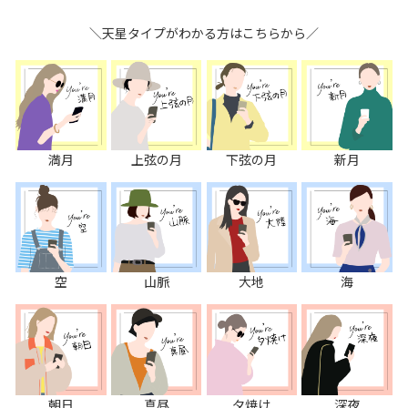
＼天星タイプがわかる方はこちらから／
満月
上弦の月
下弦の月
新月
空
山脈
大地
海
朝日
真昼
夕焼け
深夜