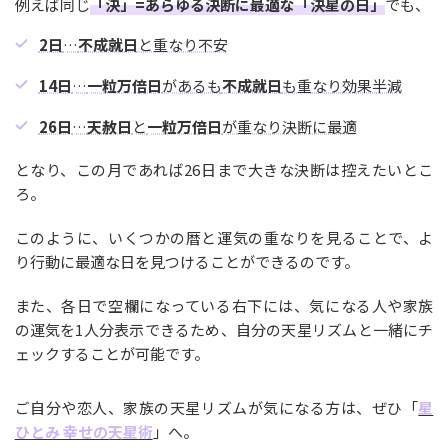
例えば同じ
「決」=あらゆる決断に最適な「決星の日」
でも、
2日
…
不成就日
と重なり不安
14日
…
一粒万倍日
があるも
不成就日
も重なり効果半減
26日
…
天赦日
と
一粒万倍日
が重なり決断に最適
となり、この月であれば26日まで大きな決断は控えたいとこ
ろ。
このように、いくつかの暦と運気の重なりを見ることで、よ
り行動に最適な日を見つけることができるのです。
また、各日で空欄になっている右下には、気になる人や家族
の運気を1人分表示できるため、自分の天星リズムと一緒にチ
ェックすることが可能です。
ご自分や恋人、家族の天星リズムが気になる方は、ぜひ「
星
ひとみ 幸せの天星術
」へ。