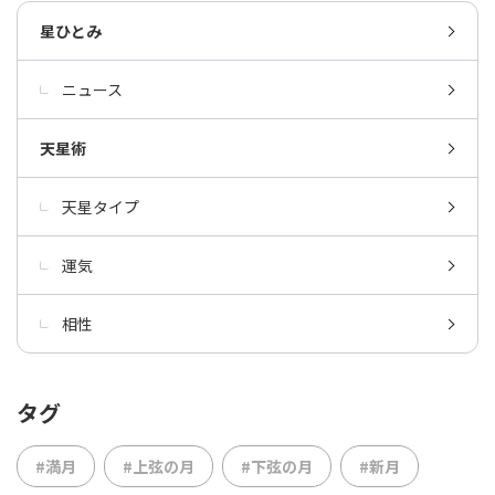
星ひとみ
ニュース
天星術
天星タイプ
運気
相性
タグ
#満月
#上弦の月
#下弦の月
#新月