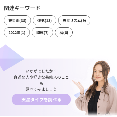
関連キーワード
天星術(38)
運気(13)
天星リズム(9)
2022年(1)
開運(7)
暦(8)
いかがでしたか？
身近な人や好きな芸能人のこと
も
調べてみましょう
天星タイプを調べる