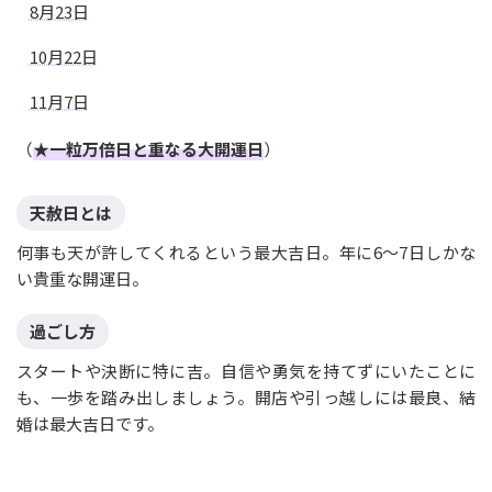
8月23日
10月22日
11月7日
（
★一粒万倍日と重なる大開運日
）
天赦日とは
何事も天が許してくれるという最大吉日。年に6〜7日しかな
い貴重な開運日。
過ごし方
スタートや決断に特に吉。自信や勇気を持てずにいたことに
も、一歩を踏み出しましょう。開店や引っ越しには最良、結
婚は最大吉日です。