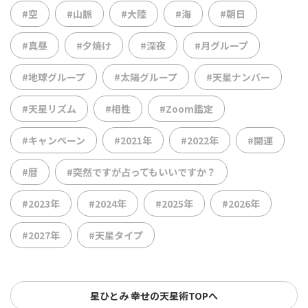
#空
#山脈
#大陸
#海
#朝日
#真昼
#夕焼け
#深夜
#月グループ
#地球グループ
#太陽グループ
#天星ナンバー
#天星リズム
#相性
#Zoom鑑定
#キャンペーン
#2021年
#2022年
#開運
#暦
#突然ですが占ってもいいですか？
#2023年
#2024年
#2025年
#2026年
#2027年
#天星タイプ
星ひとみ 幸せの天星術TOPへ