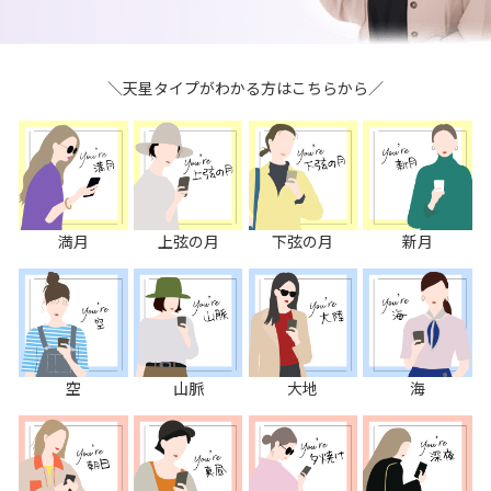
＼天星タイプがわかる方はこちらから／
満月
上弦の月
下弦の月
新月
空
山脈
大地
海