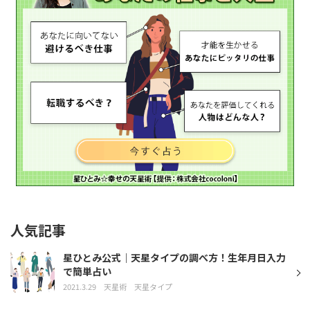
人気記事
星ひとみ公式｜天星タイプの調べ方！生年月日入力
で簡単占い
2021.3.29
天星術
天星タイプ