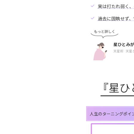
実は打たれ弱く、
過去に固執せず、
星ひとみ
天星術
天星
人生のターニングポイ