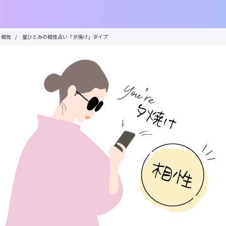
相性
/
星ひとみの相性占い「夕焼け」タイプ