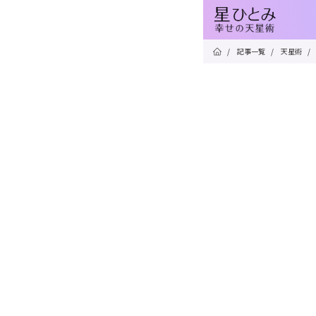
/
記事一覧
/
天星術
/