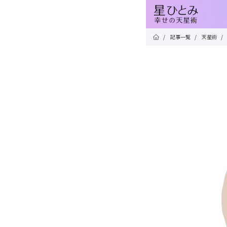
/
記事一覧
/
天星術
/