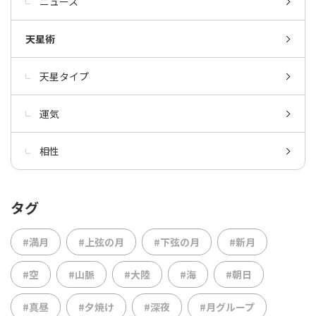
ニュース
天星術
天星タイプ
運気
相性
タグ
#満月
#上弦の月
#下弦の月
#新月
#空
#山脈
#大陸
#海
#朝日
#真昼
#夕焼け
#深夜
#月グループ