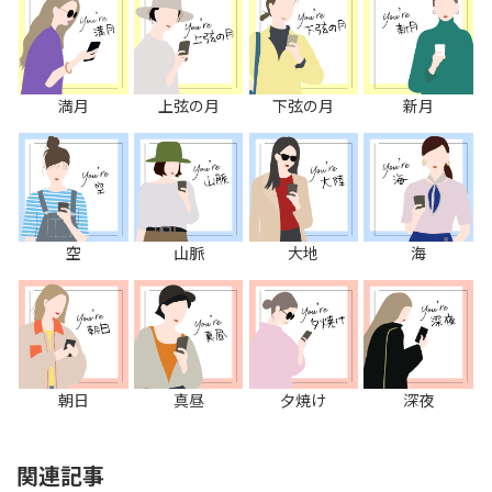
満月
上弦の月
下弦の月
新月
空
山脈
大地
海
朝日
真昼
夕焼け
深夜
関連記事