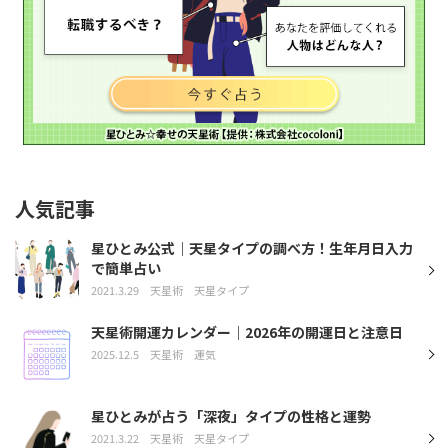
人気記事
星ひとみ公式｜天星タイプの調べ方！生年月日入力
で簡単占い
2021.3.29
天星術
天星タイプ
天星術開運カレンダー｜2026年の開運日と注意日
2025.12.5
天星術
運気
星ひとみが占う「深夜」タイプの性格と運勢
2021.3.22
天星術
天星タイプ