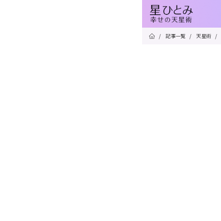
/
記事一覧
/
天星術
/