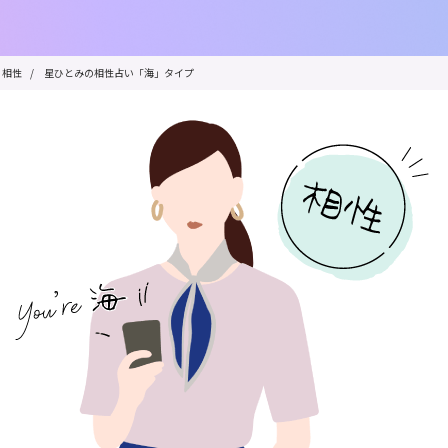
相性
/
星ひとみの相性占い「海」タイプ